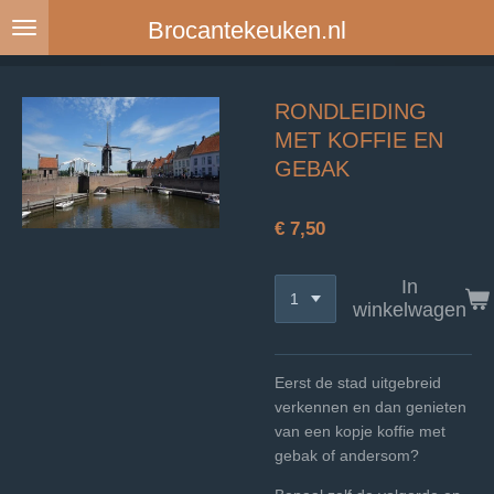
Ga
Brocantekeuken.nl
direct
naar
de
RONDLEIDING
hoofdinhoud
MET KOFFIE EN
GEBAK
€ 7,50
In
winkelwagen
Eerst de stad uitgebreid
verkennen en dan genieten
van een kopje koffie met
gebak of andersom?