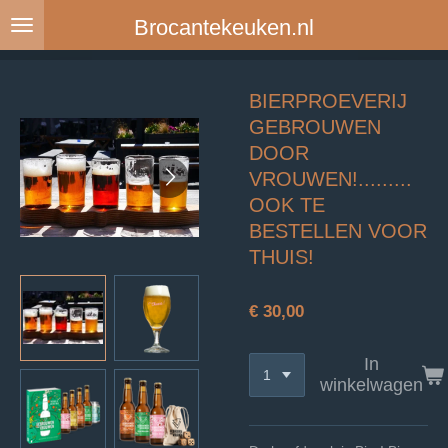
Ga
Brocantekeuken.nl
direct
naar
de
BIERPROEVERIJ
hoofdinhoud
GEBROUWEN
DOOR
VROUWEN!.........
OOK TE
BESTELLEN VOOR
THUIS!
€ 30,00
In
winkelwagen